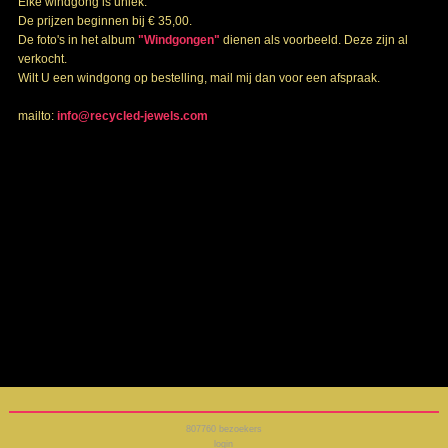
Elke windgong is uniek.
De prijzen beginnen bij € 35,00.
De foto's in het album
"Windgongen"
dienen als voorbeeld. Deze zijn al
verkocht.
Wilt U een windgong op bestelling, mail mij dan voor een afspraak.
mailto:
info@recycled-jewels.com
807760
bezoekers
login