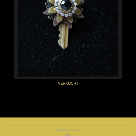
VERKOCHT
807616
bezoekers
login