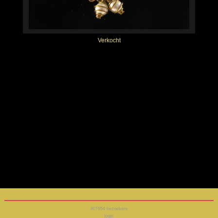
Verkocht
807654
bezoekers
login