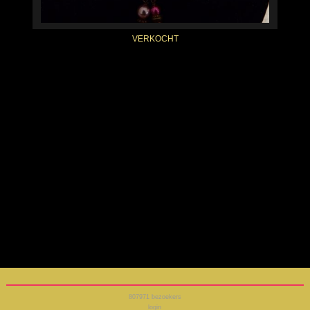
VERKOCHT
807971
bezoekers
login