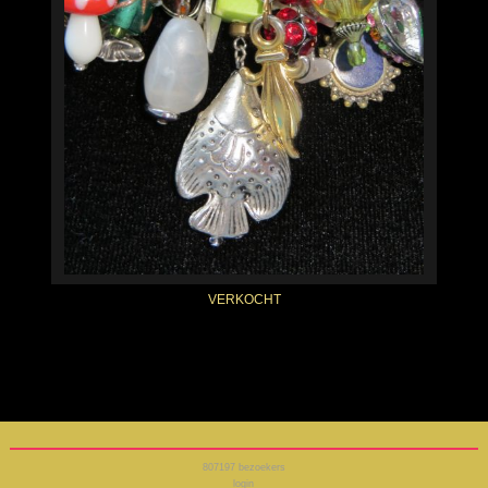
VERKOCHT
807197
bezoekers
login