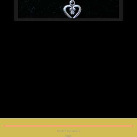
807815
bezoekers
login