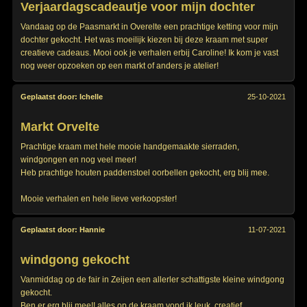
Verjaardagscadeautje voor mijn dochter
Vandaag op de Paasmarkt in Overelte een prachtige ketting voor mijn
dochter gekocht. Het was moeilijk kiezen bij deze kraam met super
creatieve cadeaus. Mooi ook je verhalen erbij Caroline! Ik kom je vast
nog weer opzoeken op een markt of anders je atelier!
Geplaatst door:
Ichelle
25-10-2021
Markt Orvelte
Prachtige kraam met hele mooie handgemaakte sierraden,
windgongen en nog veel meer!
Heb prachtige houten paddenstoel oorbellen gekocht, erg blij mee.
Mooie verhalen en hele lieve verkoopster!
Geplaatst door:
Hannie
11-07-2021
windgong gekocht
Vanmiddag op de fair in Zeijen een allerler schattigste kleine windgong
gekocht.
Ben er erg blij mee!! alles op de kraam vond ik leuk, creatief,