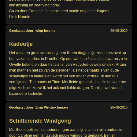
kunstzinnig en zeer vindingrijk.
Ga zo door Caroline. Je maakt heel mooie originele dingen!!
Liefs Hannie
Geplaatst door:
wiep bouma
26-08-2020
Kadootje
Het was een grote verrassing toen ik een dagje mijn zonen bezocht op
hun vakantieadres in Drenthe. Op één van hun fietstochten waren ze in
Orvelte beland en daar het atelier van Recycled-Jewels ontdekt. Al zijn
mijn mannen niet zo van de sieraden, als het gemaakt is van oude
schakeltjes en materialen wordt het een ander verhaal. Ik ben dus
verblijd met The hands of Time. Met liefde gemaakt, met liefde voor me
uitgezocht en zo zal ik het ook met liefde dragen. Dank je wel voor dit
bijzondere kadootje.
Geplaatst door:
Erna Plenter-Jansen
26-08-2018
Schitterende Windgong
Met theelepeltjes met herinneringen aan mijn man en mijn ouders is
door Caroline een fantastisch mooie windgong gemaakt. Ben er