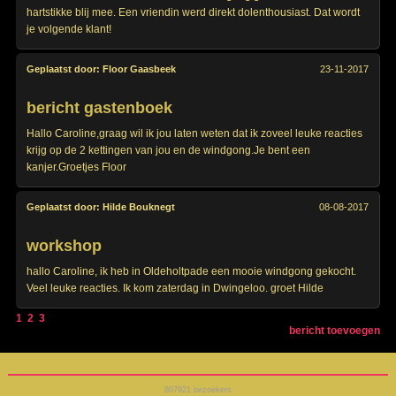
hartstikke blij mee. Een vriendin werd direkt dolenthousiast. Dat wordt
je volgende klant!
Geplaatst door:
Floor Gaasbeek
23-11-2017
bericht gastenboek
Hallo Caroline,graag wil ik jou laten weten dat ik zoveel leuke reacties
krijg op de 2 kettingen van jou en de windgong.Je bent een
kanjer.Groetjes Floor
Geplaatst door:
Hilde Bouknegt
08-08-2017
workshop
hallo Caroline, ik heb in Oldeholtpade een mooie windgong gekocht.
Veel leuke reacties. Ik kom zaterdag in Dwingeloo. groet Hilde
1
2
3
bericht toevoegen
807921
bezoekers